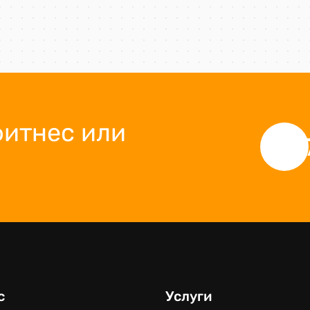
фитнес или
+
с
Услуги