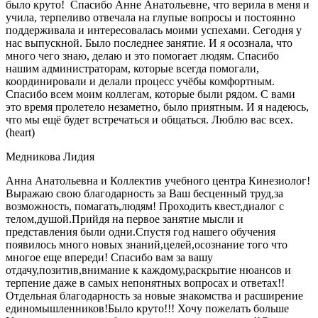
было круто! Спасибо Анне Анатольевне, что верила в меня и
учила, терпеливо отвечала на глупые вопросы и постоянно
поддерживала и интересовалась моими успехами. Сегодня у
нас выпускной. Было последнее занятие. И я осознала, что
много чего знаю, делаю и это помогает людям. Спасибо
нашим администраторам, которые всегда помогали,
координировали и делали процесс учёбы комфортным.
Спасибо всем моим коллегам, которые были рядом. С вами
это время пролетело незаметно, было приятным. И я надеюсь,
что мы ещё будет встречаться и общаться. Люблю вас всех.
(heart)
Медникова Лидия
Анна Анатольевна и Коллектив учебного центра Кинезиолог!
Выражаю свою благодарность за Ваш бесценный труд,за
возможность, помагать,людям! Проходить квест,диалог с
телом,душой.Прийдя на первое занятие мысли и
представления были одни.Спустя год нашего обучения
появилось много новых знаний,целей,осознание того что
многое еще впереди! Спасибо вам за вашу
отдачу,позитив,внимание к каждому,раскрытие нюансов и
терпение даже в самых непонятных вопросах и ответах!!
Отдельная благодарность за новые знакомства и расширение
единомышленников!Было круто!!! Хочу пожелать больше