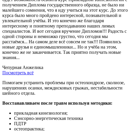
получением Диплома государственного образца, не было ни
малейшего сомнения, что я иду учиться на этот курс. До этого
курса было много пройдено интересной, познавательной и
увлекательной учёбы. И это конечно же благодаря
интересному и понятному преподаванию наших лимых
специалистов. И вот сегодня вручение Дипломов!!! Радость с
одной стороны и немножко грустно, что сегодня мы
расстаёмся... На самом деле всё совсем не так!!! Появились
новые друзья и единомышленники... Но и учёба на этом,
конечно же не заканчивается. Так приятно получать новые
знания...
Чепурная Анжелика
Посмотреть всё
Помогаем устранить проблемы при остеохондрозе, сколиозе,
нарушениях осанки, междисковых грыжах, нестабильности
шейного отдела.
Восстанавливаем после травм используя методики:
прикладная кинезиология;
Сэнсорно-энергетическая техника
ПДТР
остеопрактика;