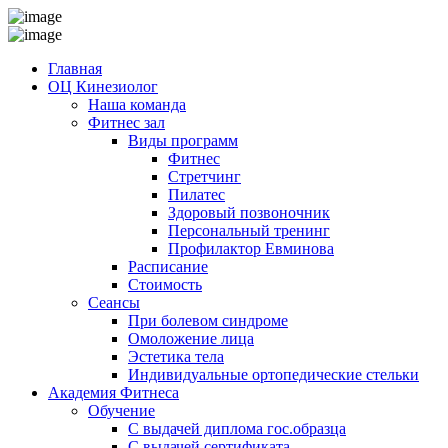
Главная
ОЦ Кинезиолог
Наша команда
Фитнес зал
Виды программ
Фитнес
Стретчинг
Пилатес
Здоровый позвоночник
Персональный тренинг
Профилактор Евминова
Расписание
Стоимость
Сеансы
При болевом синдроме
Омоложение лица
Эстетика тела
Индивидуальные ортопедические стельки
Академия Фитнеса
Обучение
С выдачей диплома гос.образца
С выдачей сертификата