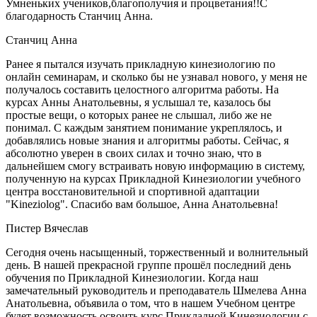
Умненьких учеников,благополучия и процветания!!С
благодарность Станчиц Анна.
Станчиц Анна
Ранее я пытался изучать прикладную кинезиологию по
онлайн семинарам, и сколько бы не узнавал нового, у меня не
получалось составить целостного алгоритма работы. На
курсах Анны Анатольевны, я услышал те, казалось бы
простые вещи, о которых ранее не слышал, либо же не
понимал. С каждым занятием понимание укреплялось, и
добавлялись новые знания и алгоритмы работы. Сейчас, я
абсолютно уверен в своих силах и точно знаю, что в
дальнейшем смогу встраивать новую информацию в систему,
полученную на курсах Прикладной Кинезиологии учебного
центра восстановительной и спортивной адаптации
"Kineziolog". Спасибо вам большое, Анна Анатольевна!
Пистер Вячеслав
Сегодня очень насыщенный, торжественный и волнительный
день. В нашей прекрасной группе прошёл последний день
обучения по Прикладной Кинезиологии. Когда наш
замечательный руководитель и преподаватель Шмелева Анна
Анатольевна, объявила о том, что в нашем Учебном центре
будет возможность освоить курс Прикладной Кинезиологии с