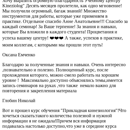
Хочу выразить огромную благодарность Учебному Центру
Kineziolog" Десять месяцев пролетели, как одно мгновение!
Мы получили огромный, багаж знаний! Множество
инструментов для работы, которые уже применяем в
практике. Отдельное спасибо Анне Анатольевне!!! Спасибо за
каждый семинар! За Ваше терпение! За знания и навыки,
которые Вы вложили в каждого студента! Процветания и
успеха вашему центру! ❤️❤️❤️ А также, успехов в практике,
моим коллегам, с которыми мы прошли этот путь!
Оксана Емченко
Благодарю за полученные знания и навыки. Очень интересно
,познавательно и полезно. Полноценный курс, после
прохождения которого, можно смело работать на хорошем
уровне ! Максимально доступно объяснялись темы,имеется
запись семинаров на руках ,что также немало важно для
повторения и закрепления материала
Глобин Николай
Вот и прошел курс обучения "Прикладная кинезиология"!Что
хочеться сказать:такого количества полезной и нужной
информации я не ожидала!Причем вся информация
подавалась настолько доступно,что уже в середине курса